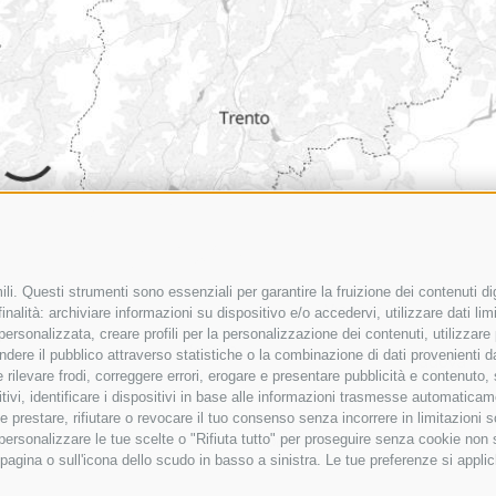
li. Questi strumenti sono essenziali per garantire la fruizione dei contenuti di
nalità: archiviare informazioni su dispositivo e/o accedervi, utilizzare dati limit
 personalizzata, creare profili per la personalizzazione dei contenuti, utilizzare
ere il pubblico attraverso statistiche o la combinazione di dati provenienti da f
 e rilevare frodi, correggere errori, erogare e presentare pubblicità e contenuto
itivi, identificare i dispositivi in base alle informazioni trasmesse automaticam
e prestare, rifiutare o revocare il tuo consenso senza incorrere in limitazioni 
r personalizzare le tue scelte o "Rifiuta tutto" per proseguire senza cookie non
© OpenMapTiles
© OpenStreetMap contr
agina o sull'icona dello scudo in basso a sinistra. Le tue preferenze si applic