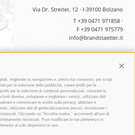
Via Dr. Streiter, 12 · I-39100 Bolzano
T
+39 0471 971858
·
F +39 0471 975779
info@brandstaetter.it
CONTATTO & RICHIESTE
Continu
gitali, migliorare la navigazione e, previo tuo consenso, per scopi
ati per la selezione della pubblicità, creare profili per la
 profili per la selezione di contenuti personalizzati, misurare le
onti diverse, sviluppare e migliorare i servizi, utilizzare dati
, salvare e comunicare le scelte sulla privacy, abbinare e
ente, utilizzare dati di geolocalizzazione precisi, riconoscere i
sostanziali. Cliccando su "Accetta cookie," acconsenti all'uso di
 strettamente necessari. Puoi modificare le tue preferenze in
ibutors
heranno al solo dispositivo in uso.