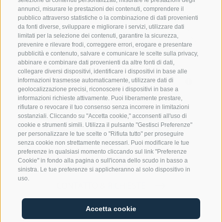
selezione di contenuti personalizzati, misurare le prestazioni degli
annunci, misurare le prestazioni dei contenuti, comprendere il
pubblico attraverso statistiche o la combinazione di dati provenienti
da fonti diverse, sviluppare e migliorare i servizi, utilizzare dati
limitati per la selezione dei contenuti, garantire la sicurezza,
prevenire e rilevare frodi, correggere errori, erogare e presentare
pubblicità e contenuto, salvare e comunicare le scelte sulla privacy,
abbinare e combinare dati provenienti da altre fonti di dati,
collegare diversi dispositivi, identificare i dispositivi in base alle
informazioni trasmesse automaticamente, utilizzare dati di
geolocalizzazione precisi, riconoscere i dispositivi in base a
informazioni richieste attivamente. Puoi liberamente prestare,
Studio Legale Associato Brandstätter
rifiutare o revocare il tuo consenso senza incorrere in limitazioni
sostanziali. Cliccando su "Accetta cookie," acconsenti all'uso di
cookie e strumenti simili. Utilizza il pulsante "Gestisci Preferenze"
Via Dr. Streiter, 12 · I-39100 Bolzano
per personalizzare le tue scelte o "Rifiuta tutto" per proseguire
senza cookie non strettamente necessari. Puoi modificare le tue
T
+39 0471 971858
·
F +39 0471 975779
preferenze in qualsiasi momento cliccando sul link "Preferenze
info@brandstaetter.it
Cookie" in fondo alla pagina o sull'icona dello scudo in basso a
sinistra. Le tue preferenze si applicheranno al solo dispositivo in
uso.
CONTATTO & RICHIESTE
Accetta cookie