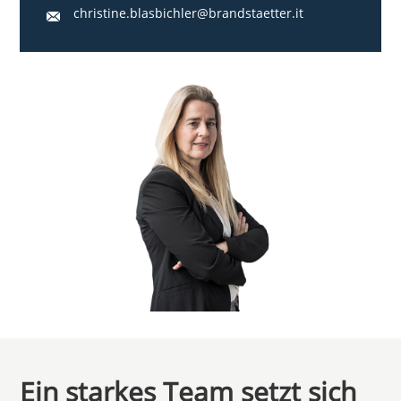
christine.blasbichler@brandstaetter.it
Ein starkes Team setzt sich