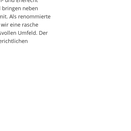
n- und Eherecht
nd bringen neben
mit. Als renommierte
 wir eine rasche
svollen Umfeld. Der
richtlichen