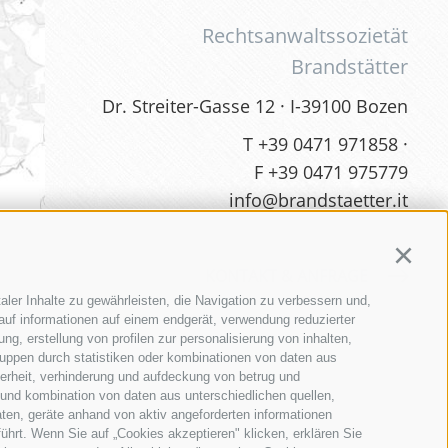
Rechtsanwaltssozietät
Brandstätter
Dr. Streiter-Gasse 12 · I-39100 Bozen
T
+39 0471 971858
·
F +39 0471 975779
info@brandstaetter.it
Continu
KONTAKT & ANFRAGE
aler Inhalte zu gewährleisten, die Navigation zu verbessern und,
auf informationen auf einem endgerät, verwendung reduzierter
g, erstellung von profilen zur personalisierung von inhalten,
ruppen durch statistiken oder kombinationen von daten aus
herheit, verhinderung und aufdeckung von betrug und
 und kombination von daten aus unterschiedlichen quellen,
ten, geräte anhand von aktiv angeforderten informationen
führt. Wenn Sie auf „Cookies akzeptieren" klicken, erklären Sie