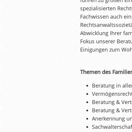
führen zu großen Ein
spezialisierten Recht
Fachwissen auch ein
Rechtsanwaltssozietät
Abwicklung Ihrer fam
Fokus unserer Berat
Einigungen zum Wohle
Themen des Familien-
Beratung in all
Vermögensrecht
Beratung & Vert
Beratung & Vertr
Anerkennung un
Sachwalterscha