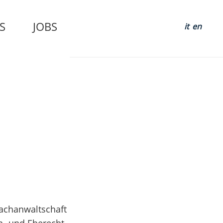
S
JOBS
it
en
Sachanwaltschaft