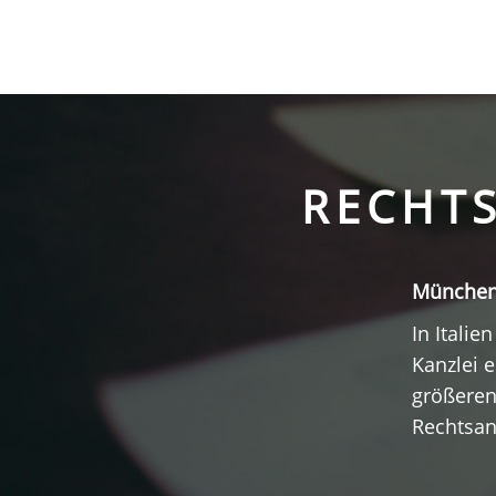
RECHT
München 
In Itali
Kanzlei 
größeren
Rechtsan