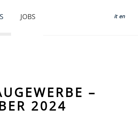
S
JOBS
it
en
AUGEWERBE –
BER 2024